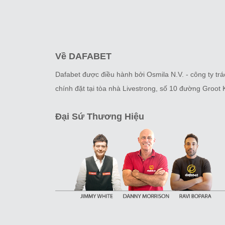
Về DAFABET
Dafabet được điều hành bởi Osmila N.V. - công ty t
chính đặt tại tòa nhà Livestrong, số 10 đường Groot
Đại Sứ Thương Hiệu