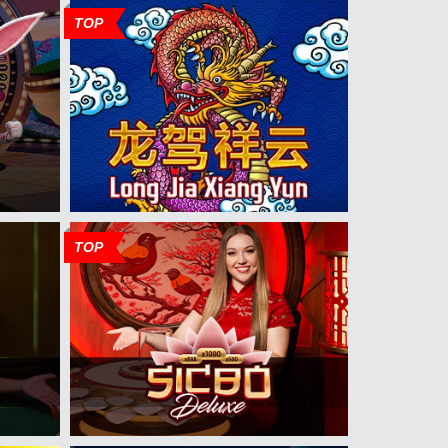
TOP
ond
Long Jia Xiang Yun™
CHƠI NGAY
TOP
ến™
Live Sic Bo Deluxe™
CHƠI NGAY