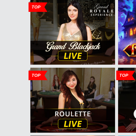
TOP
Grand Blackjack Trực Tuyến
Red
CHƠI NGAY
TOP
TOP
Roulette Trực Tuyến
CHƠI NGAY