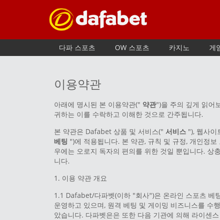
다파 스포츠
OW 스포츠
카지노
게
이용약관
아래에 명시된 본 이용약관("
약관
")을 주의 깊게 읽어
귀하는 이를 수락하고 이해한 것으로 간주됩니다.
본 약관은 Dafabet 상품 및 서비스("
서비스
"), 웹사이
베팅
")에 적용됩니다. 본 약관, 규칙 및 규정, 개인
우에는 오로지 독자의 편의를 위한 것일 뿐입니다. 상
니다.
1. 이용 약관 개요
1.1 Dafabet/다파벳(이하 "회사")은 온라인 스포츠 베
운영하고 있으며, 원격 베팅 및 게이밍 비즈니스를 수행하
았습니다. 다파벳은은 또한 다음 기관에 의해 라이센스