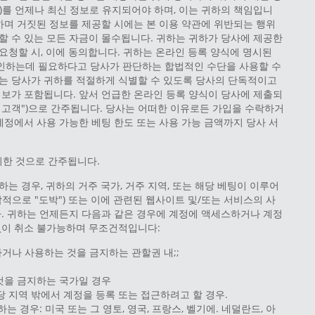
우)를 언제나 최신 정보로 유지되어야 하며, 이는 귀하의 책임입니
하며 거짓된 정보를 제공할 시에는 본 이용 약관에 위반되는 행위
할 수 있는 모든 자금이 몰수됩니다. 귀하는 귀하가 당사에 제공한
요청할 시, 이에 동의합니다. 귀하는 온라인 등록 양식에 명시된
 확인하는데 필요하다고 당사가 판단하는 합법적인 수단을 사용할 수
는 당사가 귀하를 적절하게 식별할 수 있도록 당사의 단독적이고
정보가 포함됩니다. 앞서 언급한 온라인 등록 양식이 당사에 제출되
록 고객")으로 간주됩니다. 당사는 어떠한 이유로든 가입을 수락하거
계정에서 사용 가능한 베팅 한도 또는 사용 가능 금액까지 당사 서
의한 것으로 간주됩니다.
하는 경우, 귀하의 거주 국가, 거주 지역, 또는 해당 베팅이 이루어
적으로 "도박") 또는 이에 관련된 웹사이트 및/또는 서비스의 사
다. 귀하는 언제든지 다음과 같은 경우에 계정에 액세스하거나 계정
없이 취소 불가능하며 무조건적입니다:
거나 사용하는 것을 금지하는 관할권 내;;
것을 금지하는 국가일 경우
당 지역 밖에서 계정을 등록 또는 접근하려고 할 경우.
 경우: 미국 또는 그 영토, 영국, 프랑스, 벨기에. 네덜란드, 아