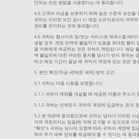
단되는 모든 방법을 사용한다는 데 동의합니다.
4.5 고객의 자금을 보호하기 위해 높은 수준의 보안을
귀하는 이러한 보안 검사 시 계정 소유자로서의 귀하의
권리를 유지하는 것에 동의합니다.
4.6 귀하는 웹사이트 및/또는 서비스에 액세스할 때마
생할 경우, 계정 잔액에 불일치가 있음을 최대한 빨리 
을 저희에게 제공하는 것은 귀하의 책임입니다. 해당 월
액 불일치에 대한 어떠한 통지를 당사가 받지 못하는 경
하고 해당 기간이 끝날 때 귀하의 계정에 있는 모든 정
5. 본인 확인/자금 세탁(돈 세탁) 방지 요건
5.1 귀하는 다음 사항을 보증합니다:
5.1.1 귀하가 계좌를 개설할 때 제공한 이름과 주소가
5.1.2 귀하는 언제든지 귀하의 계정에 입금하는 돈의
5.2 본 약관에 동의함으로써 귀하는 당사가 이러한 사
이에 국한되지는 않음)에 의해 요구될 수 있으므로 이러
"확인"). 귀하는 당사의 요청에 따라 귀하의 계정에 
하여 추가 세부 정보를 제공해야 할 수 있다는 데 동의