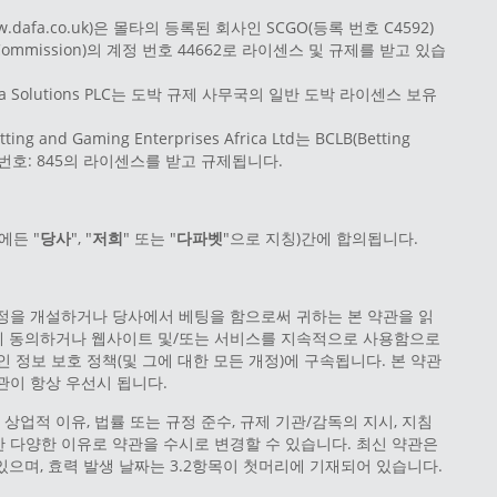
fa.co.uk)은 몰타의 등록된 회사인 SCGO(등록 번호 C4592)
Commission)의 계정 번호 44662로 라이센스 및 규제를 받고 있습
 Solutions PLC는 도박 규제 사무국의 일반 도박 라이센스 보유
nd Gaming Enterprises Africa Ltd는 BCLB(Betting
 라이센스 번호: 845의 라이센스를 받고 규제됩니다.
에든 "
당사
", "
저희
" 또는 "
다파벳
"으로 지칭)간에 합의됩니다.
계정을 개설하거나 당사에서 베팅을 함으로써 귀하는 본 약관을 읽
관에 동의하거나 웹사이트 및/또는 서비스를 지속적으로 사용함으로
인 정보 보호 정책(및 그에 대한 모든 개정)에 구속됩니다. 본 약관
관이 항상 우선시 됩니다.
는 상업적 이유, 법률 또는 규정 준수, 규제 기관/감독의 지시, 지침
한 다양한 이유로 약관을 수시로 변경할 수 있습니다. 최신 약관은
있으며, 효력 발생 날짜는 3.2항목이 첫머리에 기재되어 있습니다.