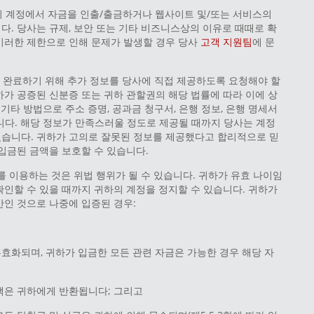
하의 계정에서 자금을 인출/출금하거나 웹사이트 및/또는 서비스의
다. 당사는 규제, 보안 또는 기타 비즈니스상의 이유로 때때로 확
 이러한 제한으로 인해 문제가 발생할 경우 당사
고객 지원팀
에 문
을 완료하기 위해 추가 정보를 당사에 직접 제공하도록 요청해야 할
하가 공증된 신분증 또는 귀하 관할권의 해당 법률에 따라 이에 상
기타 방법으로 주소 증명, 공과금 청구서, 은행 정보, 은행 명세서
니다. 해당 정보가 만족스러울 정도로 제공될 때까지 당사는 계정
있습니다. 귀하가 고의로 잘못된 정보를 제공했다고 합리적으로 믿
 입금된 금액을 보호할 수 있습니다.
를 이용하는 것은 위법 행위가 될 수 있습니다. 귀하가 유효 나이임
확인할 수 있을 때까지 귀하의 계정을 정지할 수 있습니다. 귀하가
만인 것으로 나중에 입증된 경우:
무효화되며, 귀하가 입금한 모든 관련 자금은 가능한 경우 해당 자
금액은 귀하에게 반환됩니다; 그리고